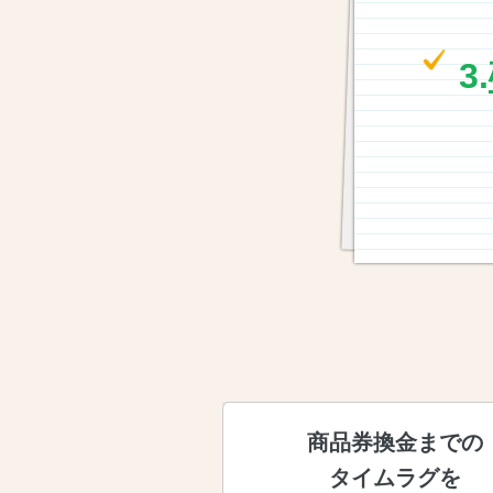
万
3.
運
最
商品券換金までの
タイムラグを