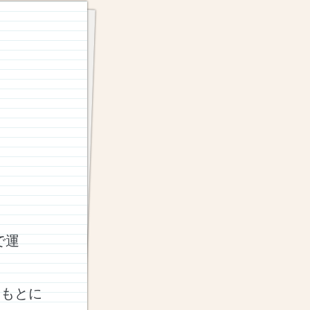
で運
をもとに