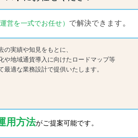
。
で
解決できます
局運営を一式でお任せ）
去の実績や知見をもとに、
化や地域通貨導入に向けたロードマップ等
て最適な業務設計で提供いたします。
運用方法
がご提案可能です
。