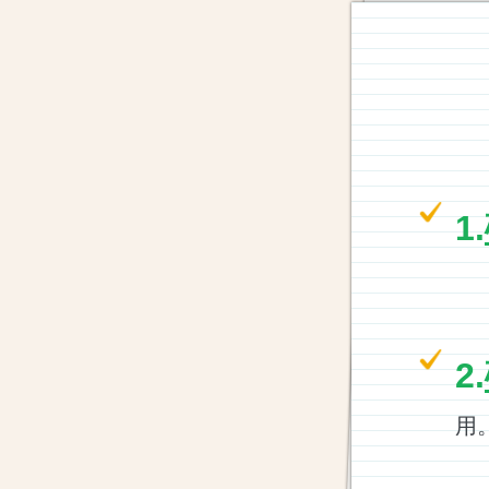
1.
紙
幅
2.
用
プ