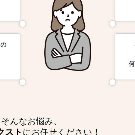
らの
。
何
そんなお悩み、
クスト
にお任せください！